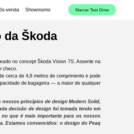
ós-venda
Showrooms
Marcar Test Drive
o da Škoda
eado no concept Škoda Vision 7S. Assente na
r checo.
e cerca de 4,9 metros de comprimento e pode
capacidade de bagageira — a maior de qualquer
s nossos princípios de design Modern Solid,
cada decisão de design foi tomada tendo em
se no que é mais importante para os nossos
arca. Estamos convencidos: o design do Peaq