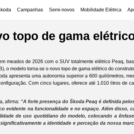
Škoda
Campanhas
Semi-novos
Mobilidade Elétrica
Ap
o topo de gama elétric
 em meados de 2026 com o SUV totalmente elétrico Peaq, bas
B), o modelo torna-se o novo topo de gama elétrico do construto
da apresenta uma autonomia superior a 600 quilómetros, med
onfiguração. Com cinco lugares, oferece até 1.010 litros de 
a, afirma:
“A forte presença do Škoda Peaq é definida pelo
oco evidente na funcionalidade e no espaço. Além disso, 
tilidade de uso quotidiano do modelo, colocando a ênfa
çar significativamente a identidade e perceção da nossa m