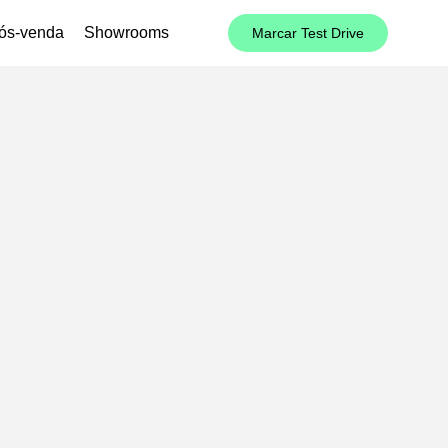
ós-venda
Showrooms
Marcar Test Drive