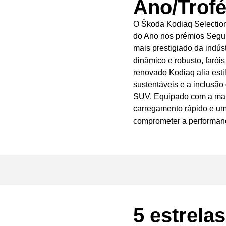
Ano/Trofé
O Škoda Kodiaq Selection
do Ano nos prémios Seguro
mais prestigiado da indú
dinâmico e robusto, faróis
renovado Kodiaq alia estil
sustentáveis e a inclusão
SUV. Equipado com a mais
carregamento rápido e uma
comprometer a performan
5 estrel