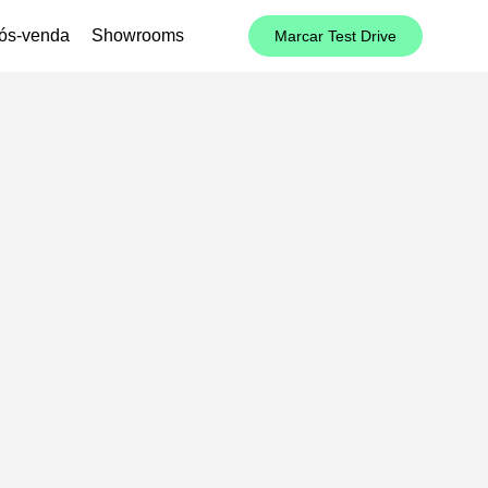
ós-venda
Showrooms
Marcar Test Drive