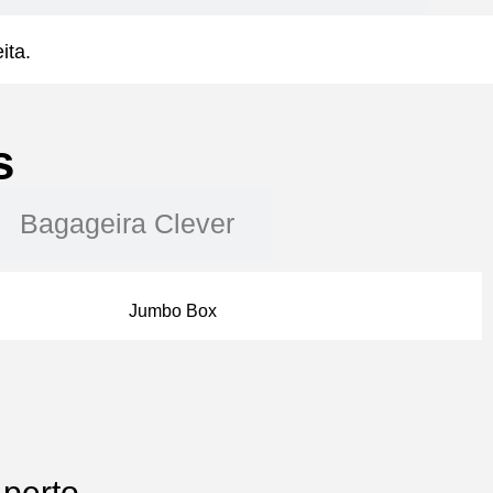
ita.
s
Bagageira Clever
Jumbo Box
perto